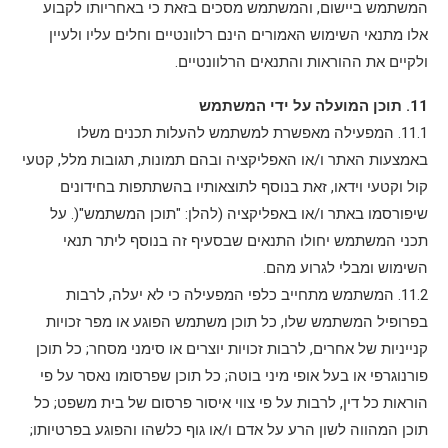
המשתמש ביישום, והמשתמש מסכים בזאת כי באחריותו לקבוע
אלו מתנאי השימוש האמורים הינם רלוונטיים וחלים עליו ולעיין
ולקיים את ההוראות והתנאים הרלוונטיים.
11. תוכן המועלה על ידי המשתמש
11.1. המפעילה מאפשרת למשתמש להעלות תכנים משלו
באמצעות האתר ו/או האפליקציה ובהם תמונות, תגובות מלל, קטעי
קול וקטעי וידאו, זאת בנוסף לתוצאותיו בהשתתפות בחידונים
שיפורסמו באתר ו/או באפליקציה (להלן: "תוכן המשתמש"(. על
תכני המשתמש יחולו התנאים שבסעיף זה בנוסף ליתר תנאי
השימוש ומבלי לגרוע מהם.
11.2. המשתמש מתחייב כלפי המפעילה כי לא יעלה, לרבות
בפרופיל המשתמש שלו, כל תוכן משתמש הפוגע או מפר זכויות
קנייניות של אחרים, לרבות זכויות יוצרים או סימני מסחר; כל תוכן
פורנוגרפי או בעל אופי מיני בוטה; כל תוכן שפרסומו נאסר על פי
הוראות כל דין, לרבות על פי צווי איסור פרסום של בית משפט; כל
תוכן המהווה לשון הרע על אדם ו/או גוף כלשהו והפוגע בפרטיותו;