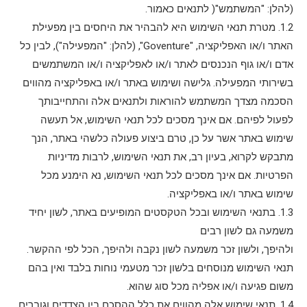
(להלן: "המשתמש"( לתנאים כאמור.
1.2. מטרת תנאי השימוש היא להבהיר את היחסים בין מפעילת
האתר ו/או האפליקציה, "Goventure", (להלן: "המפעילה"), לבין כל
אדם ו/או גוף הנכנסים לאתר ו/או לאפליקציה ו/או המשתמשים
בשירותי המפעילה. גלישה ושימוש באתר ו/או באפליקציה מהווים
הסכמה מצדך המשתמש להוראות ולתנאים אלה והתחייבותך
לפעול לפיהם. אם אינך מסכים לכל תנאי השימוש, אל תעשה
שימוש באתר אשר על כן, טרם ביצוע פעולה כלשהי באתר, הנך
מתבקש לקרוא, בעיון רב, את תנאי השימוש, לרבות מדיניות
הפרטיות. אם אינך מסכים לכל תנאי השימוש, נא הימנע מכל
שימוש באתר ו/או באפליקציה.
1.3. בתנאי השימוש ובכל הטקסטים המופיעים באתר, לשון יחיד
משמעה גם לשון רבים
ולהיפך, ולשון זכר משמעה לשון נקבה ולהיפך, הכל לפי ההקשר.
תנאי השימוש מנוסחים בלשון זכר מטעמי נוחות בלבד ואין בהם
משום פגיעה ו/או אפליה מכל סוג שהוא.
1.4. תנאי שימוש אלה מהווים את כלל ההסכם בין הצדדים וגוברים