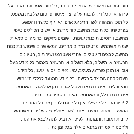
תוכן פורנוגרפי או בעל אופי מיני בוטה; כל תוכן שפרסומו נאסר על
פי הוראות כל דין, לרבות על פי צווי איסור פרסום של בית משפט;
כל תוכן המהווה לשון הרע על אדם ו/או גוף כלשהו והפוגע
בפרטיותו; כל תוכנת מחשב, קוד מחשב או יישום הכוללים נגיפי
מחשב, וירוסים, תוכנות עוינות, יישומים מזיקים וכדומה; סיסמאות,
שמות משתמש ופרטים מזהים אחרים, המאפשרים שימוש בתוכנות
מחשב, קבצים דיגיטליים, אתרי אינטרנט ושירותים, הטעונים
הרשמה או תשלום, בלא תשלום או הרשמה כאמור; כל מידע בעל
אופי או תוכן טורדני, מעליב, עוין, מאיים, גס או גזעני; כל מידע
העלול להטעות צד ג' כלשהו; כל מידע המנוגד לכללי השימוש
המקובלים באינטרנט או העלול לגרום נזק או לפגוע במשתמשי
אינטרנט בכלל, ובמשתמשי האתר והמפרסמים בפרט.
6.2. יובהר כי למפעילה אין כל יכולת לבחון את כל התכנים
המועלים ומתפרסמים באתר ו/או באפליקציה על ידי המשתמש
לרבות תגובות ותמונות, ולפיכך אין ביכולתה לבצע את הסינון
ולהבטיח עמידה בתנאים אלה בכל זמן נתון.