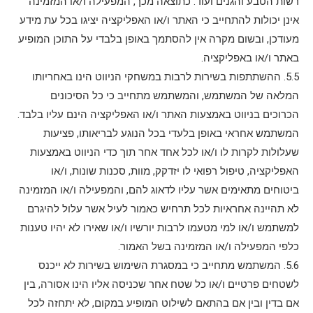
רשות הטבע והגנים ועוד. כתוצאה מכך, המפעילה ו/או המזמינה
אינן יכולות להתחייב כי האתר ו/או האפליקציה יציגו בכל עת מידע
מעודכן, ובשום מקרה אין להסתמך באופן בלבדי על התוכן המופיע
באתר ו/או באפליקציה.
5.5. ההשתתפות בשירות לרבות במשחקי הניווט הינו באחריותו
המלאה של המשתמש, והמשתמש מתחייב כי כל הסיכונים
הכרוכים בניווט באמצעות האתר ו/או האפליקציה הינם עליו בלבד.
המשתמש אחראי באופן בלעדי בכל הנוגע לבריאותו, פציעות
שעלולות לקרות לו ו/או לכל אחד אחר תוך כדי הניווט באמצעות
האפליקציה, טיפול רפואי לו יזדקק, מוות, סכנות שונות, ו/או
ביטוחים מתאימים אשר עליו לדאוג להם, והמפעילה ו/או המזמינה
לא תהיינה אחראיות לכל תרחיש כאמור לעיל אשר עלול להיגרם
למשתמש ו/או למי מטעמו לרבות יורשיו ו/או שאירו לא יהיו טענות
כלפי המפעילה ו/או המזמינה בשל האמור.
5.6. המשתמש מתחייב כי במסגרת השימוש בשירות לא ייכנס
לשטחים פרטיים ו/או כל שטח אחר שכניסה אליו הינו אסורה, בין
אם בדין ובין אם בהתאם לשילוט המופיע במקום, לא יתחזה לכל