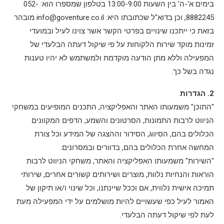
בימים א'-ה' בין השעות 13:00-9:00 בטלפון שמספרו הוא: 052-
8882245, וכן בדוא"ל שכתובתו היא:
info@goventure.co.il
מובהר
בזאת כי ייתכנו שינויים בפרטי הקשר אשר צוינו לעיל ובמועדי
זמינות מוקד שירות הלקוחות על פי שיקול דעתה הבלעדי של
המפעילה וללא מתן הודעה מוקדמת ולמשתמש לא יהיו טענות
נגדה בשל כך.
2. הגדרות
"התוכן" משמעותו האתר והאפליקציה, התכנים המופיעים במשחקי
הניווט לרבות התמונות, הסרטונים והשמע, הדפים המקוונים
הכלולים בהם, הסיווג, הסידור וההצגה של המידע וכל צורת
המחשה אחרת הכלולים בהם, בדוורים ובמסרונים.
"השירות" משמעותו האפליקציה והאתר, משחקי הניווט לרבות
הוראות והנחיות נלוות, מוצרים ושירותים קשורים אחרים, שירותי
תמיכה אישית נלווית, אם וככל שיינתנו, וכל שינוי ו/או תיקון של
האמור לעיל כפי שעשויים להיות מושלמים על ידי המפעילה מעת
לעת לפי שיקול דעתה הבלעדי.