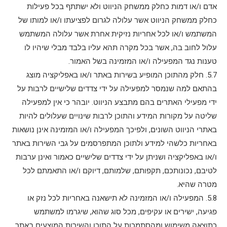
אדם ו/או דמות כחלק ממשחק הניווט ולא ישתתף בכל פעילות
כחלק ממשחק הניווט אשר עלולה לגרום לפציעתו ו/או למותו של
המשתמש ו/או לכל אחריות נזיקית אחרת אשר עלולה המשתמש
עלול לחוב בה, אשר בכל מקרה תהא עליו בלבד מבלי שיהיו לו
טענות נגד המפעילה ו/או המזמינה בשל האמור.
5.7. חלק מהתוכן המופיע בשירות באתר ו/או באפליקציה מוצג
בהתאם למה שנמסר למפעילה על ידי צדדים שלישיים לרבות על
ידי מפעילי האתרים בהם מתבצע הניווט. יובהר כי אין למפעילה
שליטה על מקורות המידע והתוכן לרבות שינויים שעלולים להיות
באתרי הניווט השונים, ולפיכך המפעילה ו/או המזמינה אינן נושאות
באחריות כלשהי למידע ולתוכן המתפרסמים על גבי השירות באתר
ו/או באפליקציה ושניתן על ידי צדדים שלישיים כאמור ואינן ערבות
לטיבם, נכונותכם, תקפותם, שלמותם, דיוקם ו/או התאמתם לכל
מטרה שהיא.
5.8. המפעילה ו/או המזמינה לא תישאנה באחריות לכל נזק או
פגיעה, ישירים או עקיפים, מכל סוג שהוא, שיגרמו למשתמש
כתוצאה משימוש ומהסתמכות על התוכן והשירות המוצעים באתר