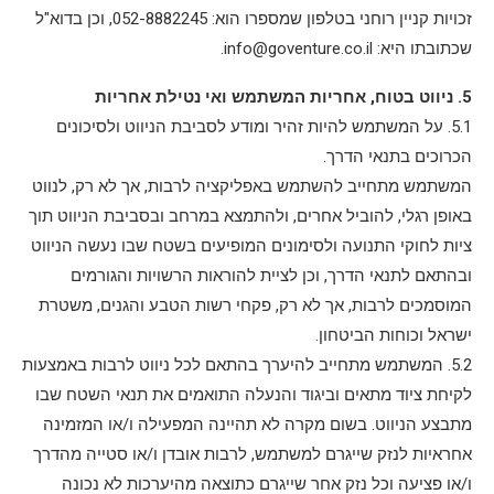
זכויות קניין רוחני בטלפון שמספרו הוא: 052-8882245, וכן בדוא"ל
שכתובתו היא:
info@goventure.co.il
.
5. ניווט בטוח, אחריות המשתמש ואי נטילת אחריות
5.1. על המשתמש להיות זהיר ומודע לסביבת הניווט ולסיכונים
הכרוכים בתנאי הדרך.
המשתמש מתחייב להשתמש באפליקציה לרבות, אך לא רק, לנווט
באופן רגלי, להוביל אחרים, ולהתמצא במרחב ובסביבת הניווט תוך
ציות לחוקי התנועה ולסימונים המופיעים בשטח שבו נעשה הניווט
ובהתאם לתנאי הדרך, וכן לציית להוראות הרשויות והגורמים
המוסמכים לרבות, אך לא רק, פקחי רשות הטבע והגנים, משטרת
ישראל וכוחות הביטחון.
5.2. המשתמש מתחייב להיערך בהתאם לכל ניווט לרבות באמצעות
לקיחת ציוד מתאים וביגוד והנעלה התואמים את תנאי השטח שבו
מתבצע הניווט. בשום מקרה לא תהיינה המפעילה ו/או המזמינה
אחראיות לנזק שייגרם למשתמש, לרבות אובדן ו/או סטייה מהדרך
ו/או פציעה וכל נזק אחר שייגרם כתוצאה מהיערכות לא נכונה