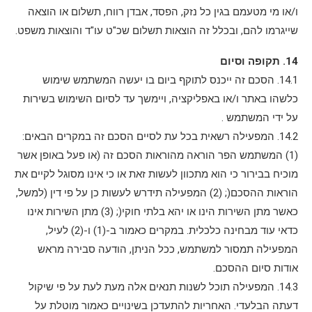
ו/או מי מטעמם בגין כל נזק, הפסד, אבדן רווח, תשלום או הוצאה
שייגרמו להם, ובכלל זה הוצאות תשלום שכ"ט עו"ד והוצאות משפט.
14. תקופה וסיום
14.1. הסכם זה ייכנס לתוקף ביום בו יעשה המשתמש שימוש
כלשהו באתר ו/או באפליקציה, ויימשך עד לסיום השימוש בשירות
על ידי המשתמש .
14.2. המפעילה רשאית בכל עת לסיים הסכם זה במקרים הבאים:
(1) המשתמש הפר הוראה מהוראות הסכם זה (או פעל באופן אשר
מוכיח בבירור כי הוא מתכוון לעשות זאת או כי אינו מסוגל לקיים את
הוראות ההסכם(; (2) המפעילה תידרש לעשות כן על פי דין (למשל,
כאשר מתן השירות הינו או יהא בלתי חוקי(; (3) מתן השירות אינו
כדאי עוד מבחינה כלכלית. במקרים כאמור ב-(1) ו-(2) לעיל,
המפעילה תמסור למשתמש, ככל הניתן, הודעה סבירה מראש
אודות סיום ההסכם.
14.3. המפעילה תוכל לשנות תנאים אלה מעת לעת על פי שיקול
דעתה הבלעדי. האחריות להתעדכן בשינויים כאמור מוטלת על