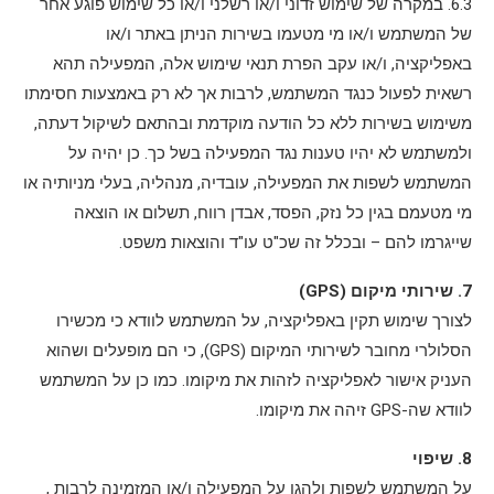
6.3. במקרה של שימוש זדוני ו/או רשלני ו/או כל שימוש פוגע אחר
של המשתמש ו/או מי מטעמו בשירות הניתן באתר ו/או
באפליקציה, ו/או עקב הפרת תנאי שימוש אלה, המפעילה תהא
רשאית לפעול כנגד המשתמש, לרבות אך לא רק באמצעות חסימתו
משימוש בשירות ללא כל הודעה מוקדמת ובהתאם לשיקול דעתה,
ולמשתמש לא יהיו טענות נגד המפעילה בשל כך. כן יהיה על
המשתמש לשפות את המפעילה, עובדיה, מנהליה, בעלי מניותיה או
מי מטעמם בגין כל נזק, הפסד, אבדן רווח, תשלום או הוצאה
שייגרמו להם – ובכלל זה שכ"ט עו"ד והוצאות משפט.
7. שירותי מיקום (GPS)
לצורך שימוש תקין באפליקציה, על המשתמש לוודא כי מכשירו
הסלולרי מחובר לשירותי המיקום (GPS), כי הם מופעלים ושהוא
העניק אישור לאפליקציה לזהות את מיקומו. כמו כן על המשתמש
לוודא שה-GPS זיהה את מיקומו.
8. שיפוי
על המשתמש לשפות ולהגן על המפעילה ו/או המזמינה לרבות ,