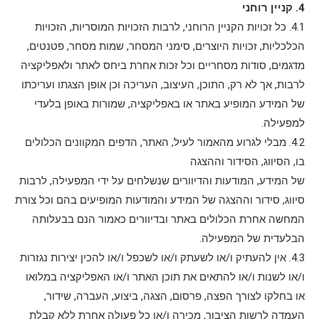
4. קניין רוחני
4.1. כל זכויות הקניין הרוחני, לרבות הזכויות המוסריות, הזכויות
הכלכליות, זכויות היוצרים, סימני המסחר, שמות מסחר, פטנטים,
מדגמים, סודות מסחריים וכל זכות אחרת ביחס לאתר ולאפליקציה
לרבות, אך לא רק, התוכן, העיצוב, העריכה וכן אופן הצגתו ועריכתו
של המידע המופיע באתר או באפליקציה, שמורות באופן בלעדי
למפעילה.
4.2. מבלי לגרוע מהאמור לעיל, האתר, הדפים המקוונים הכלולים
בו, הסיווג, הסידור וההצגה
של המידע, המודעות והדיוורים שנשלחים על ידי המפעילה, לרבות
סיווג, סידור וההצגה של המידע והמודעות המופיעים בהם וכל צורת
המחשה אחרת הכלולים באתר ובדיוורים כאמור הנם בבעלותה
הבלעדית של המפעילה.
4.3. אין להעתיק ו/או לשעתק ו/או לשכפל ו/או להכין יצירות נגזרות
ו/או לשנות ו/או להתאים את תוכן האתר ו/או האפליקציה במלואו
או בחלקו לצורך הפצה, פרסום, הצגה, ביצוע, העברה, שידור,
העמדה לרשות הציבור, מכירה ו/או כל פעולה אחרת ללא קבלת