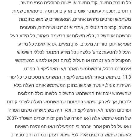
כל תוכנת מחשב, קוד מחשב או יישום הכוללים נגיפי מחשב,
וירוסים, תוכנות עוינות, יישומים מזיקים וכדומה; סיסמאות, שמות
משתמש ופרטים מזהים אחרים, המאפשרים שימוש בתוכנות
מחשב, קבצים דיגיטליים, אתרי אינטרנט ושירותים, הטעונים
הרשמה או תשלום, בלא תשלום או הרשמה כאמור; כל מידע בעל
אופי או תוכן טורדני, מעליב, עוין, מאיים, גס או גזעני; כל מידע
העלול להטעות צד ג' כלשהו; כל מידע המנוגד לכללי השימוש
המקובלים באינטרנט או העלול לגרום נזק או לפגוע במשתמשי
אינטרנט בכלל, ובמשתמשי האתר ו/או האפליקציה בפרט.
11.3. בשימוש באתר ו/או באפליקציה המשתמש מסכים כי כל עוד
השירות פעיל, ייעשה שימוש בתוכן המשתמש אותם העלה בלא
שהשימוש יזכה את המשתמש בתשלום כלשהו כולל תמלוגים
לרבות, אך לא רק, שימוש בתמונות שהמשתמש העלה לצרכי קידום
ופרסום האתר ו/או האפליקציה, ולא יהיה בשימוש זה משום הפרה
של תנאי שימוש אלה ו/או הפרה של חוק זכות יוצרים תשס"ח-2007
ו/או על כל חוק אחר. יובהר כי המפעילה ו/או המזמינה רשאיות
לעשות שימוש בתכנים אלה לפי שיקול דעתן ובמידה והם סבירים