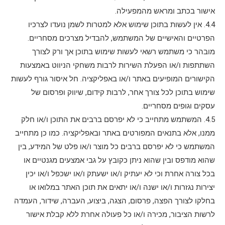
אישור בכתב ומראש מהמפעילה.
4.4. אין לעשות בתוכן שימוש אלא למטרות לשמן נועדו לצרכיו
הפרטיים והאישיים של המשתמש, להבדיל מצרכים מסחריים.
מובהר כי משתמש רשאי לעשות שימוש בתוכן אך ורק לצורך
השתתפות ו/או הפעלת השירות לרבות משחקי הניווט באמצעות
הקישורים המופיעים באתר ו/או באפליקציה. חל איסור גורף לעשות
שימוש בתוכן לכל צורך אחר, לרבות קידום, שיווק ופרסום של
עסקים וגופים מסחריים.
4.5. המשתמש מתחייב כי לא יפרסם ברבים את התוכן ו/או חלק
ממנו, אלא בתנאים המפורטים באתר ובאפליקציה. כמו כן מתחייב
המשתמש כי לא יפרסם ברבים כל מוצר ו/או פלט של המידע, בין
שהוא מודפס ובין שהוא ניתן כקובץ על גבי אמצעים מגנטיים או
בכל צורה אחרת וכי לא יעתיק ו/או ישעתק ו/או ישכפל ו/או יכין
יצירות נגזרות ו/או ישנה ו/או יתאים את תוכן האתר במלואו או
בחלקו לצורך הפצה, פרסום, הצגה, ביצוע, העברה, שידור, העמדה
לרשות הציבור, מכירה ו/או כל פעולה אחרת ללא קבלת אישור