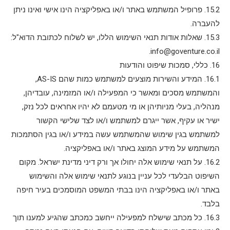
15.2. פרופיל המשתמש באתר ו/או באפליקציה הינו אישי ואינו ניתן
להעברה.
15.3. שאלות אודות תנאי השימוש הללו, יש לשלוח לכתובת הדוא"ל:
.
info@goventure.co.il
16. כללי, סמכות שיפוט והודעות
16.1. המידע והשירות מוצעים למשתמש כמות שהם AS-IS,
והמשתמש מסכים ומאשר כי המפעילה ו/או המזמינה, עובדיהן,
מנהליה, בעלי מניותיהן או מי מטעמם לא יהיו אחראים לכל נזק,
ישיר או עקיף, אשר ייגרם למשתמש ו/או לצד שלישי הקשור
למשתמש בגין שימוש שהמשתמש עשה במידע ו/או בגין הסתמכות
המשתמש על מידע המוצג באתר ו/או באפליקציה.
16.2. על תנאי שימוש אלה יחולו אך ורק דיני מדינת ישראל. מקום
השיפוט הבלעדי לכל עניין בנוגע לתנאי שימוש אלה והשימוש
באתר ו/או באפליקציה הינו בבתי המשפט המוסמכים בעיר חיפה
בלבד.
16.3. כל מכתב שישלח למפעילה ייחשב כמכתב שהגיע למענו תוך